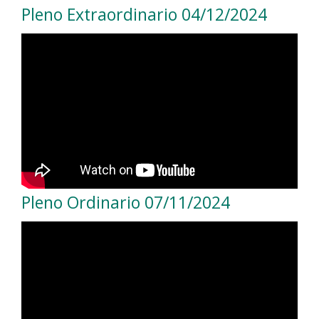
Pleno Extraordinario 04/12/2024
Pleno Ordinario 07/11/2024