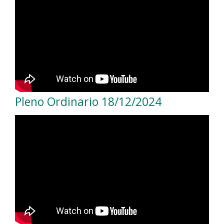
Pleno Ordinario 18/12/2024