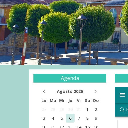
Agenda
Agosto 2026
Lu
Ma
Mi
Ju
Vi
Sa
Do
27
28
29
30
31
1
2
3
4
5
6
7
8
9
10
11
12
13
14
15
16