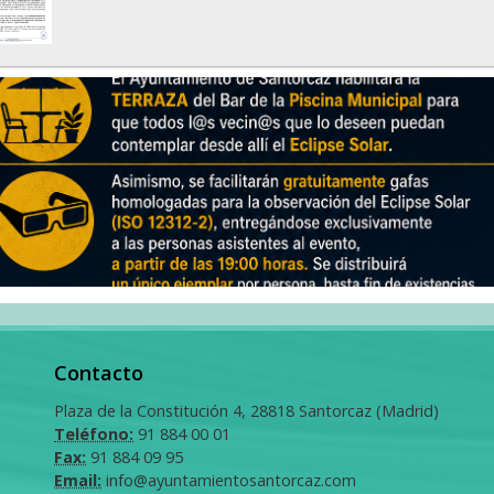
Contacto
Plaza de la Constitución 4, 28818 Santorcaz (Madrid)
Teléfono:
91 884 00 01
Fax:
91 884 09 95
Email:
info@ayuntamientosantorcaz.com